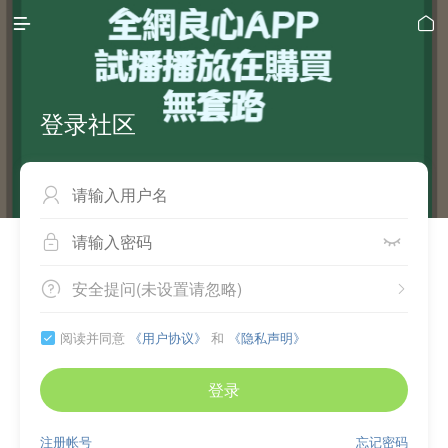


登录社区



安全提问(未设置请忽略)


阅读并同意
《用户协议》
和
《隐私声明》

登录
注册帐号
忘记密码