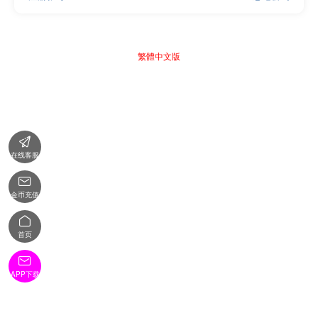
繁體中文版

在线客服

金币充值

首页

APP下载