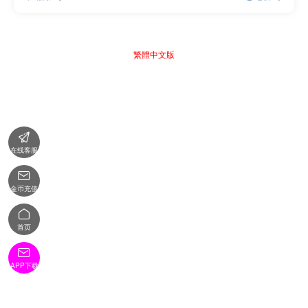
繁體中文版

在线客服

金币充值

首页

APP下载