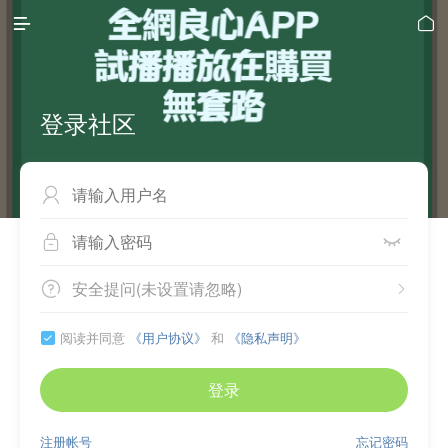


登录社区



安全提问(未设置请忽略)


阅读并同意
《用户协议》
和
《隐私声明》

登录
注册帐号
忘记密码