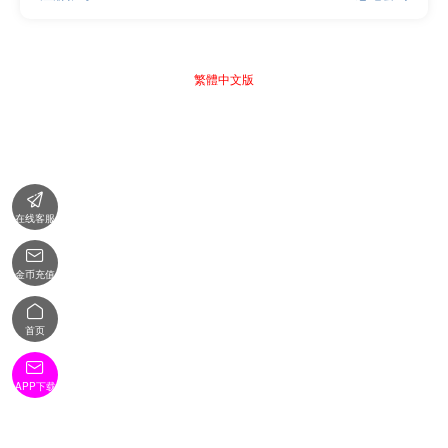
繁體中文版

在线客服

金币充值

首页

APP下载