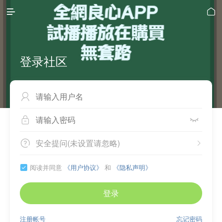


登录社区



安全提问(未设置请忽略)


阅读并同意
《用户协议》
和
《隐私声明》

登录
注册帐号
忘记密码