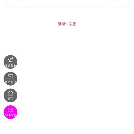
繁體中文版

在线客服

金币充值

首页

APP下载