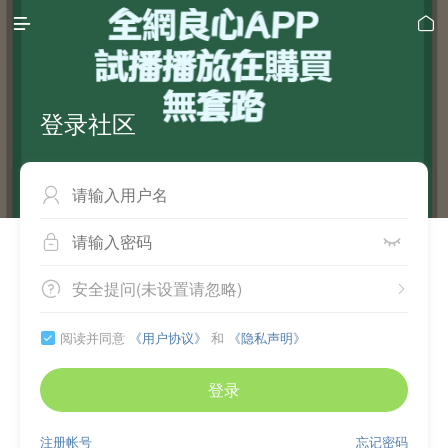


登录社区



安全提问(未设置请忽略)


阅读并同意
《用户协议》
和
《隐私声明》

登录
注册帐号
忘记密码