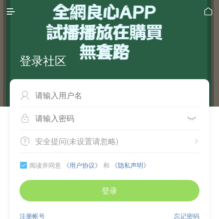


登录社区



安全提问(未设置请忽略)


阅读并同意
《用户协议》
和
《隐私声明》

登录
注册帐号
忘记密码