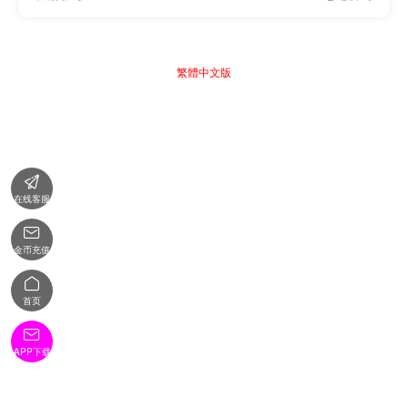
繁體中文版

在线客服

金币充值

首页

APP下载