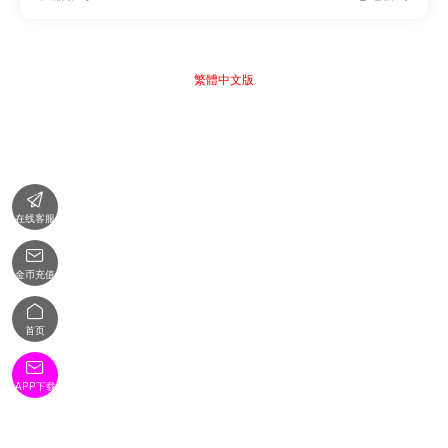
繁體中文版

在线客服

金币充值

首页

APP下载