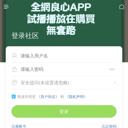


登录社区



安全提问(未设置请忽略)


阅读并同意
《用户协议》
和
《隐私声明》

登录
注册帐号
忘记密码