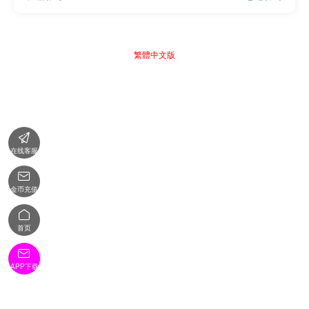
繁體中文版

在线客服

金币充值

首页

APP下载