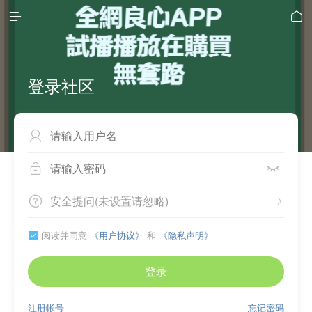


登录社区



安全提问(未设置请忽略)


阅读并同意
《用户协议》
和
《隐私声明》

登录
注册帐号
忘记密码