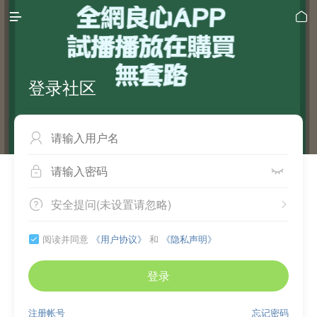


登录社区



安全提问(未设置请忽略)


阅读并同意
《用户协议》
和
《隐私声明》

登录
注册帐号
忘记密码