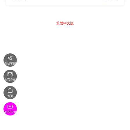
繁體中文版

在线客服

金币充值

首页

APP下载