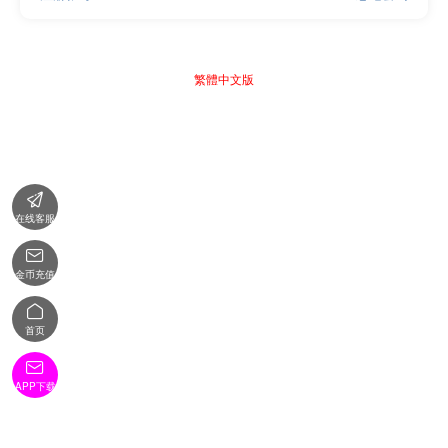
繁體中文版

在线客服

金币充值

首页

APP下载