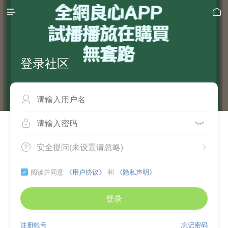


登录社区



安全提问(未设置请忽略)


阅读并同意
《用户协议》
和
《隐私声明》

登录
注册帐号
忘记密码