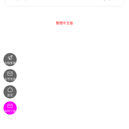
繁體中文版

在线客服

金币充值

首页

APP下载