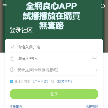


登录社区



安全提问(未设置请忽略)


阅读并同意
《用户协议》
和
《隐私声明》

登录
注册帐号
忘记密码