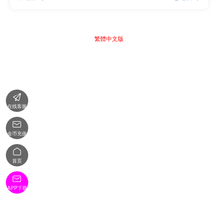
繁體中文版

在线客服

金币充值

首页

APP下载