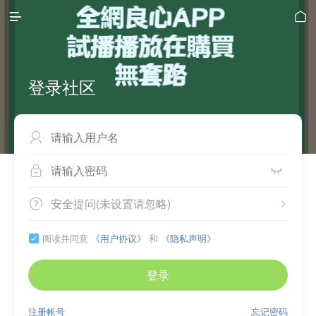


登录社区



安全提问(未设置请忽略)


阅读并同意
《用户协议》
和
《隐私声明》

登录
注册帐号
忘记密码