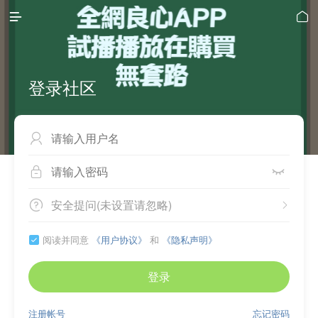


登录社区



安全提问(未设置请忽略)


阅读并同意
《用户协议》
和
《隐私声明》

登录
注册帐号
忘记密码