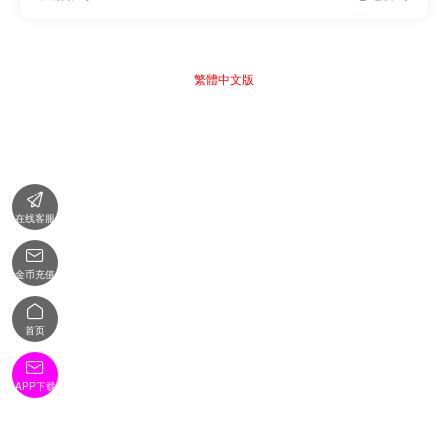
繁體中文版

在线客服

金币充值

首页

APP下载