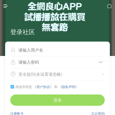


登录社区



安全提问(未设置请忽略)


阅读并同意
《用户协议》
和
《隐私声明》

登录
注册帐号
忘记密码