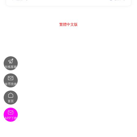
繁體中文版

在线客服

金币充值

首页

APP下载