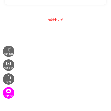
繁體中文版

在线客服

金币充值

首页

APP下载