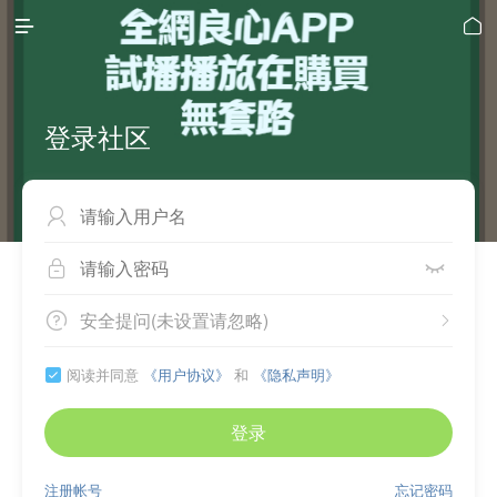


登录社区



安全提问(未设置请忽略)


阅读并同意
《用户协议》
和
《隐私声明》

登录
注册帐号
忘记密码