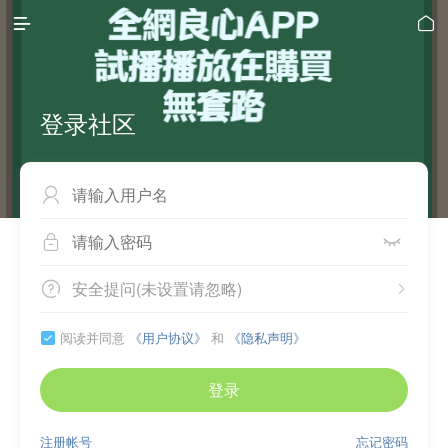


登录社区



安全提问(未设置请忽略)


阅读并同意
《用户协议》
和
《隐私声明》

登录
注册帐号
忘记密码