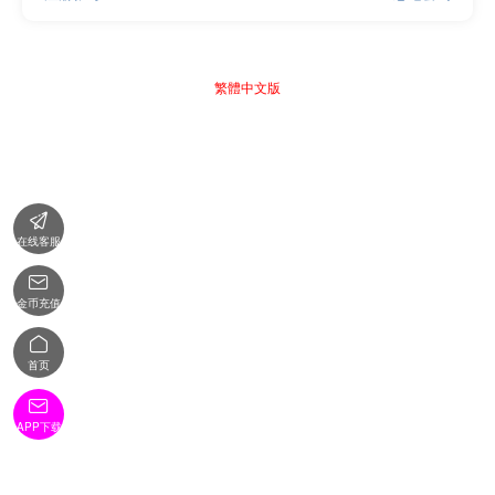
繁體中文版

在线客服

金币充值

首页

APP下载