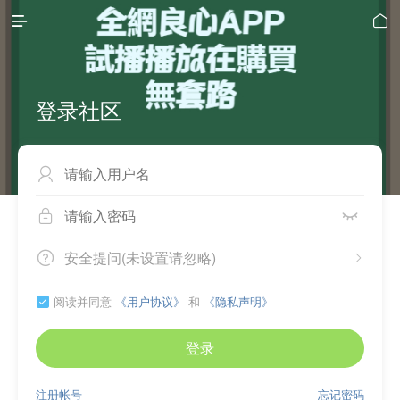


登录社区



安全提问(未设置请忽略)


阅读并同意
《用户协议》
和
《隐私声明》

登录
注册帐号
忘记密码