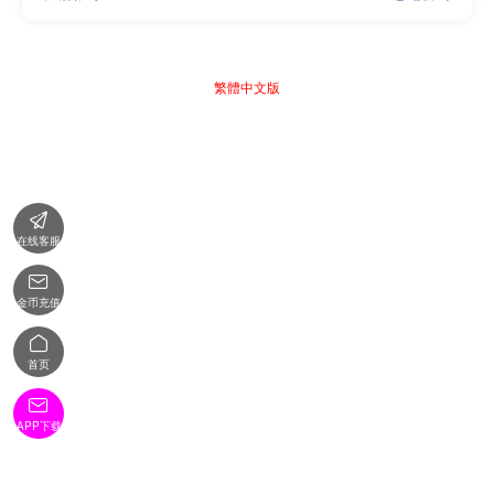
繁體中文版

在线客服

金币充值

首页

APP下载