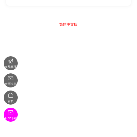
繁體中文版

在线客服

金币充值

首页

APP下载