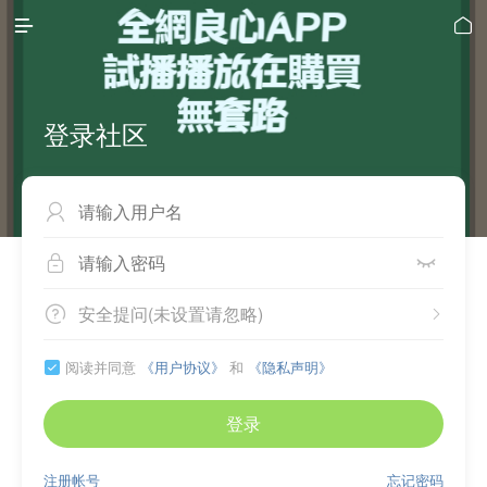


登录社区



安全提问(未设置请忽略)


阅读并同意
《用户协议》
和
《隐私声明》

登录
注册帐号
忘记密码