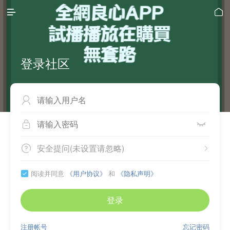


登录社区



安全提问(未设置请忽略)


阅读并同意
《用户协议》
和
《隐私声明》

登录
注册帐号
忘记密码