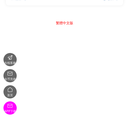
繁體中文版

在线客服

金币充值

首页

APP下载