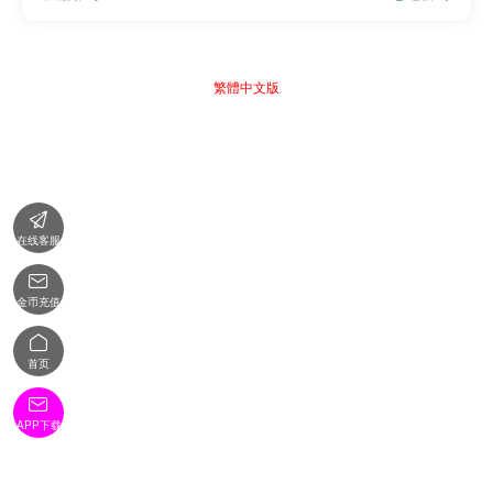
繁體中文版

在线客服

金币充值

首页

APP下载