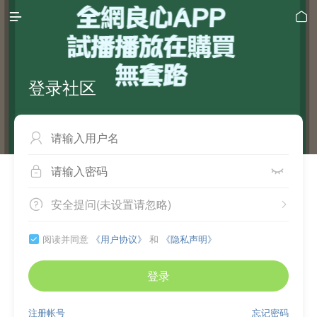


登录社区



安全提问(未设置请忽略)


阅读并同意
《用户协议》
和
《隐私声明》

登录
注册帐号
忘记密码