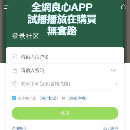


登录社区



安全提问(未设置请忽略)


阅读并同意
《用户协议》
和
《隐私声明》

登录
注册帐号
忘记密码