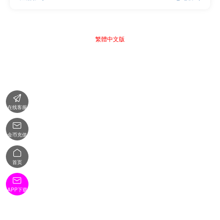
繁體中文版

在线客服

金币充值

首页

APP下载