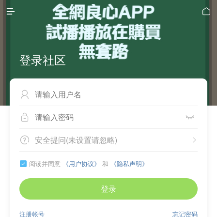


登录社区



安全提问(未设置请忽略)


阅读并同意
《用户协议》
和
《隐私声明》

登录
注册帐号
忘记密码