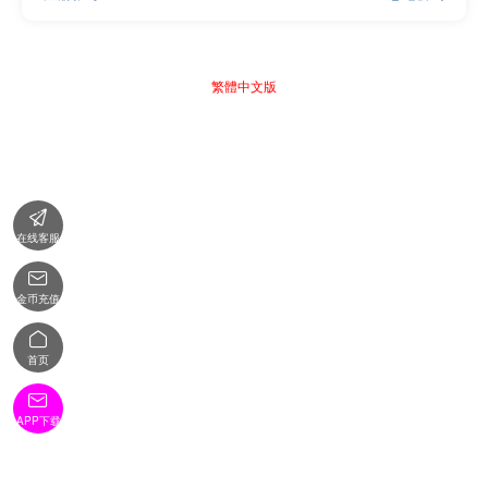
繁體中文版

在线客服

金币充值

首页

APP下载