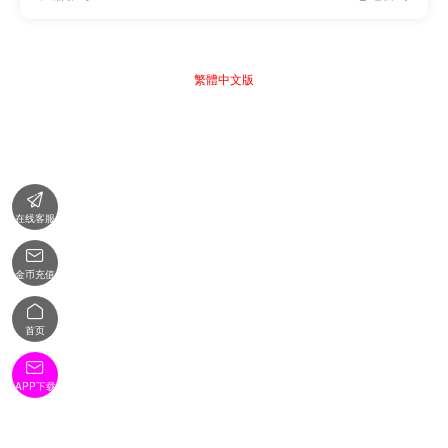
繁體中文版

在线客服

金币充值

首页

APP下载