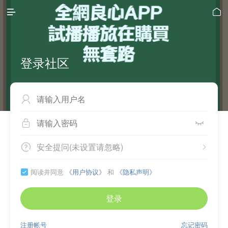


登录社区



安全提问(未设置请忽略)


阅读并同意
《用户协议》
和
《隐私声明》

登录
注册帐号
忘记密码