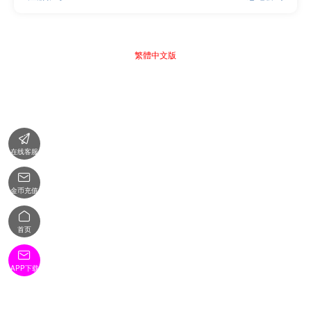
繁體中文版

在线客服

金币充值

首页

APP下载