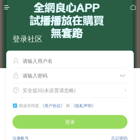


登录社区



安全提问(未设置请忽略)


阅读并同意
《用户协议》
和
《隐私声明》

登录
注册帐号
忘记密码