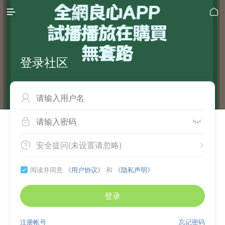


登录社区



安全提问(未设置请忽略)


阅读并同意
《用户协议》
和
《隐私声明》

登录
注册帐号
忘记密码