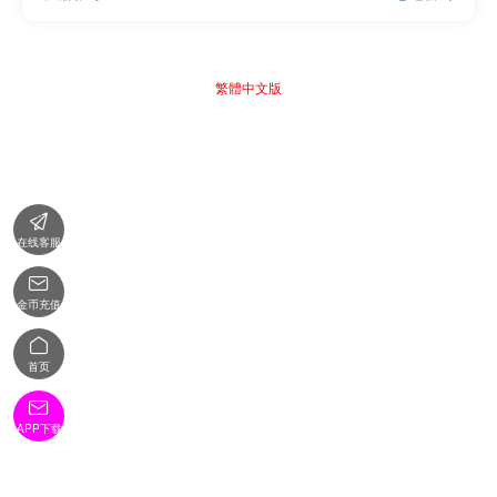
繁體中文版

在线客服

金币充值

首页

APP下载