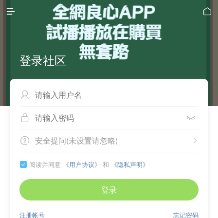


登录社区



安全提问(未设置请忽略)


阅读并同意
《用户协议》
和
《隐私声明》

登录
注册帐号
忘记密码