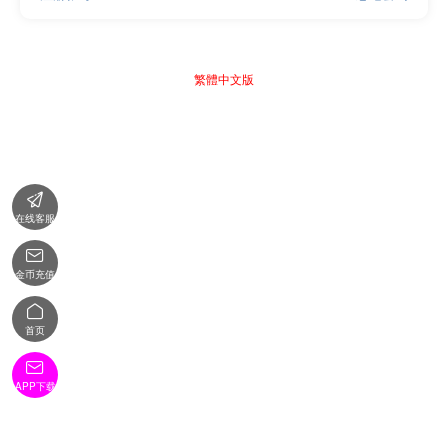
繁體中文版

在线客服

金币充值

首页

APP下载