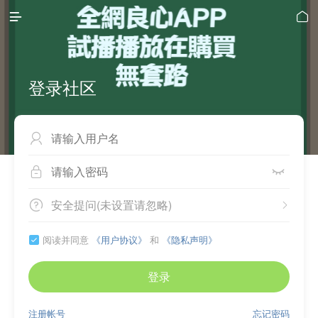


登录社区



安全提问(未设置请忽略)


阅读并同意
《用户协议》
和
《隐私声明》

登录
注册帐号
忘记密码