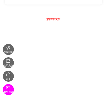
繁體中文版

在线客服

金币充值

首页

APP下载