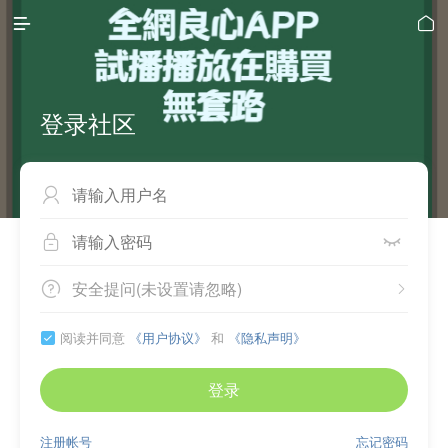


登录社区



安全提问(未设置请忽略)


阅读并同意
《用户协议》
和
《隐私声明》

登录
注册帐号
忘记密码