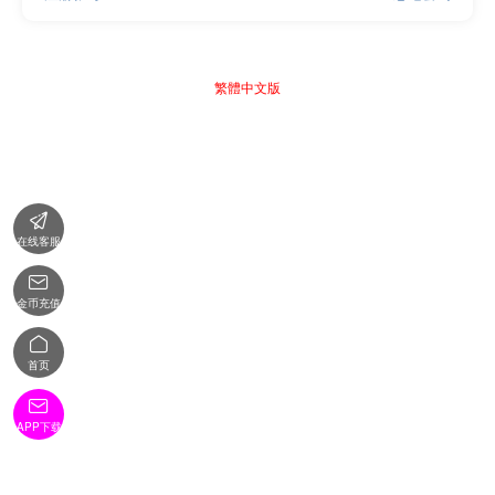
繁體中文版

在线客服

金币充值

首页

APP下载