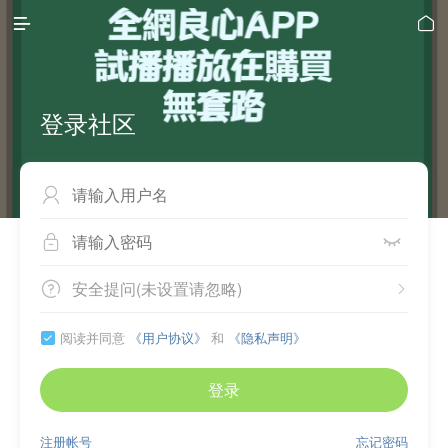


登录社区



安全提问(未设置请忽略)


阅读并同意
《用户协议》
和
《隐私声明》

登录
注册帐号
忘记密码