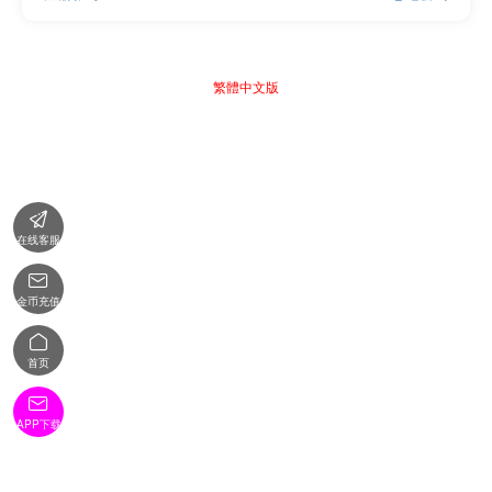
繁體中文版

在线客服

金币充值

首页

APP下载