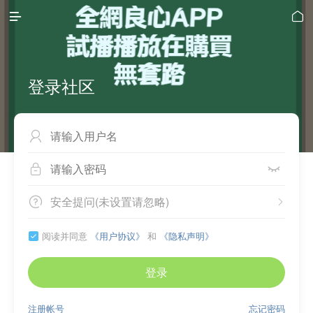


登录社区



安全提问(未设置请忽略)


阅读并同意
《用户协议》
和
《隐私声明》

登录
注册帐号
忘记密码