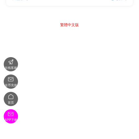
繁體中文版

在线客服

金币充值

首页

APP下载