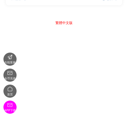
繁體中文版

在线客服

金币充值

首页

APP下载