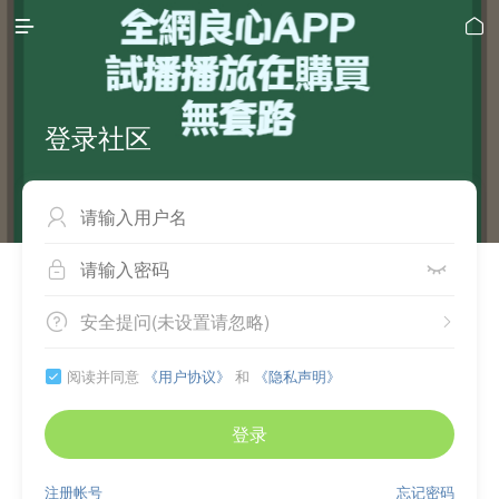


登录社区



安全提问(未设置请忽略)


阅读并同意
《用户协议》
和
《隐私声明》

登录
注册帐号
忘记密码