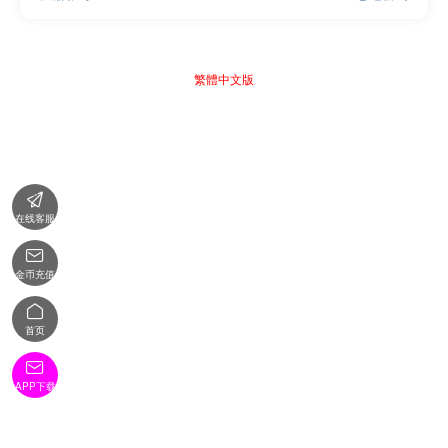
繁體中文版

在线客服

金币充值

首页

APP下载