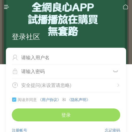


登录社区



安全提问(未设置请忽略)


阅读并同意
《用户协议》
和
《隐私声明》

登录
注册帐号
忘记密码