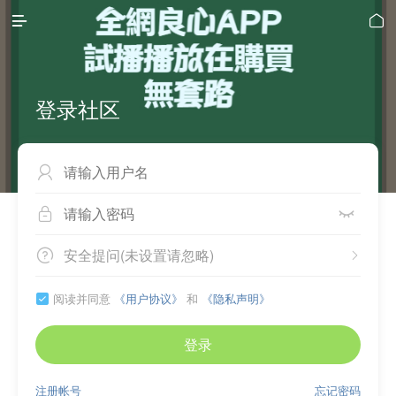


登录社区



安全提问(未设置请忽略)


阅读并同意
《用户协议》
和
《隐私声明》

登录
注册帐号
忘记密码