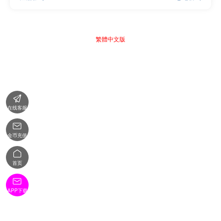
繁體中文版

在线客服

金币充值

首页

APP下载