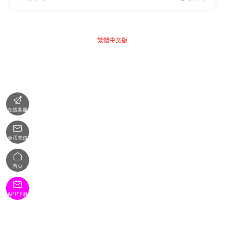
繁體中文版

在线客服

金币充值

首页

APP下载