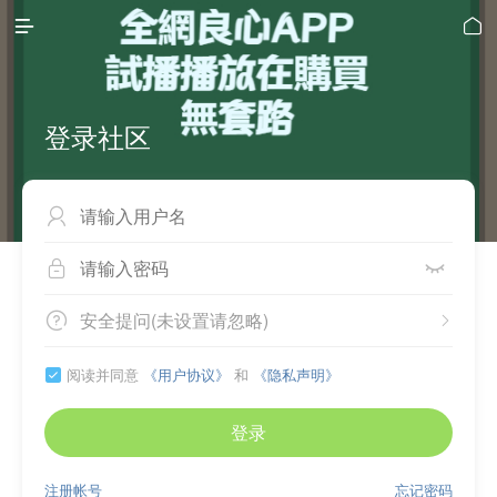


登录社区



安全提问(未设置请忽略)


阅读并同意
《用户协议》
和
《隐私声明》

登录
注册帐号
忘记密码