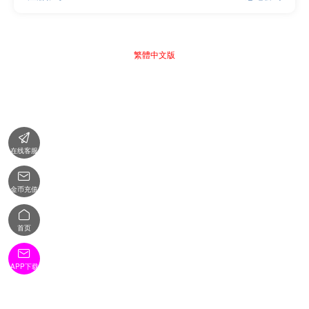
繁體中文版

在线客服

金币充值

首页

APP下载