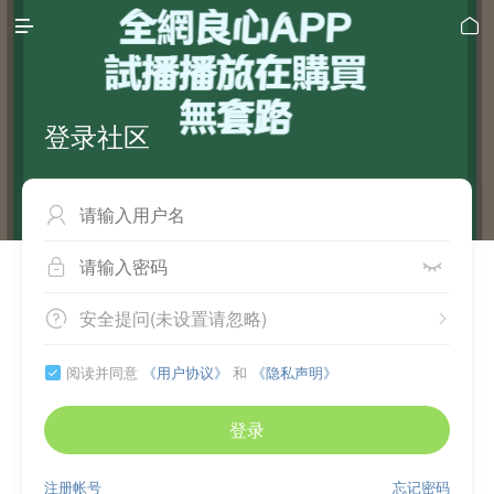


登录社区



安全提问(未设置请忽略)


阅读并同意
《用户协议》
和
《隐私声明》

登录
注册帐号
忘记密码