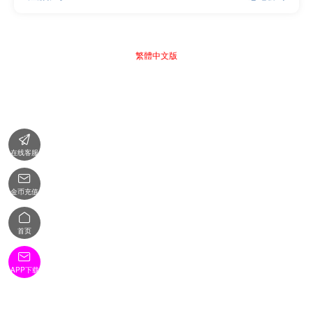
繁體中文版

在线客服

金币充值

首页

APP下载