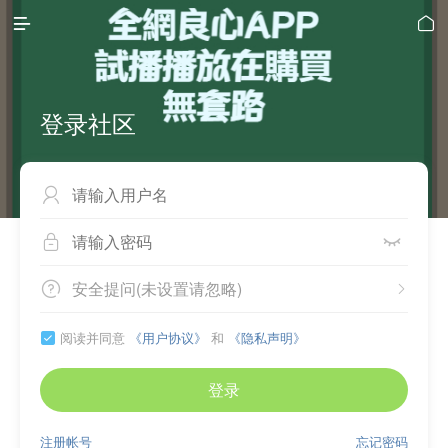


登录社区



安全提问(未设置请忽略)


阅读并同意
《用户协议》
和
《隐私声明》

登录
注册帐号
忘记密码