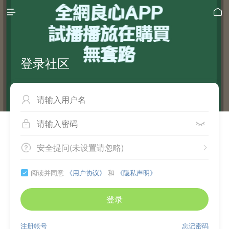


登录社区



安全提问(未设置请忽略)


阅读并同意
《用户协议》
和
《隐私声明》

登录
注册帐号
忘记密码