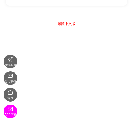
繁體中文版

在线客服

金币充值

首页

APP下载