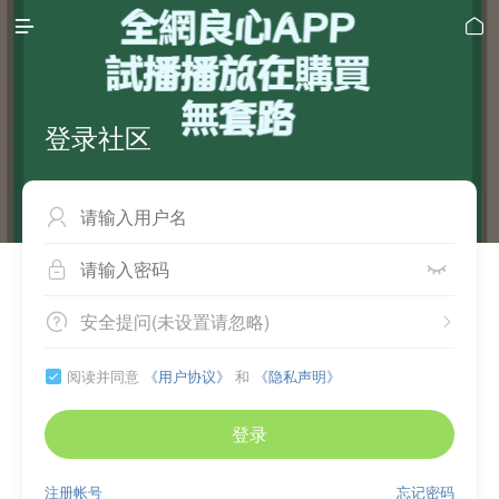


登录社区



安全提问(未设置请忽略)


阅读并同意
《用户协议》
和
《隐私声明》

登录
注册帐号
忘记密码