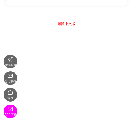
繁體中文版

在线客服

金币充值

首页

APP下载