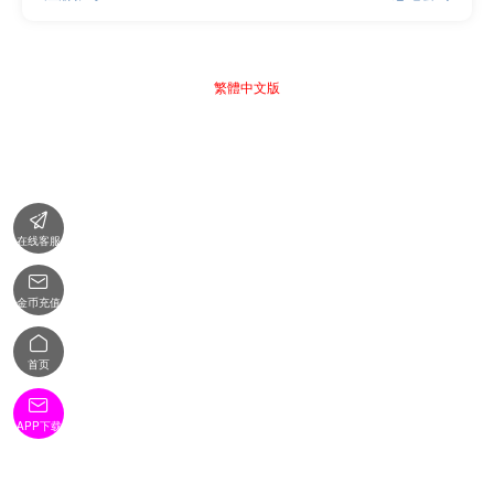
繁體中文版

在线客服

金币充值

首页

APP下载