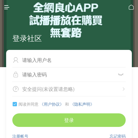


登录社区



安全提问(未设置请忽略)


阅读并同意
《用户协议》
和
《隐私声明》

登录
注册帐号
忘记密码