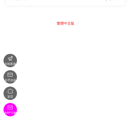
繁體中文版

在线客服

金币充值

首页

APP下载