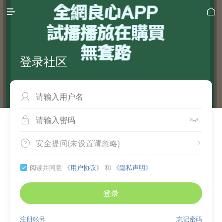


登录社区



安全提问(未设置请忽略)


阅读并同意
《用户协议》
和
《隐私声明》

登录
注册帐号
忘记密码