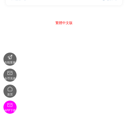
繁體中文版

在线客服

金币充值

首页

APP下载