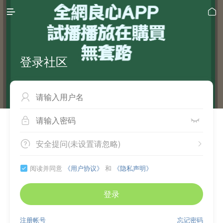


登录社区



安全提问(未设置请忽略)


阅读并同意
《用户协议》
和
《隐私声明》

登录
注册帐号
忘记密码