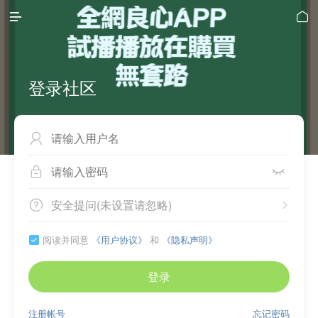


登录社区



安全提问(未设置请忽略)


阅读并同意
《用户协议》
和
《隐私声明》

登录
注册帐号
忘记密码