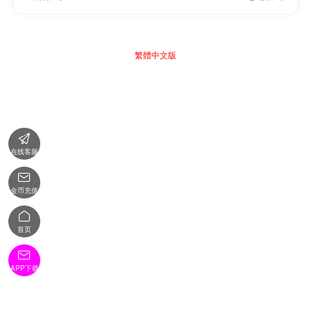
繁體中文版

在线客服

金币充值

首页

APP下载