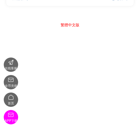
繁體中文版

在线客服

金币充值

首页

APP下载