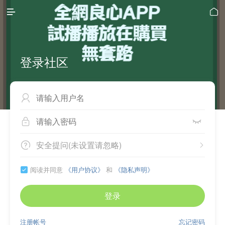


登录社区



安全提问(未设置请忽略)


阅读并同意
《用户协议》
和
《隐私声明》

登录
注册帐号
忘记密码