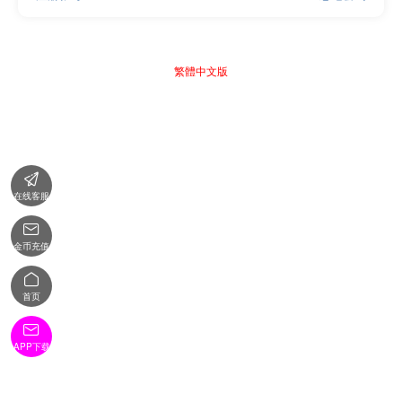
繁體中文版

在线客服

金币充值

首页

APP下载