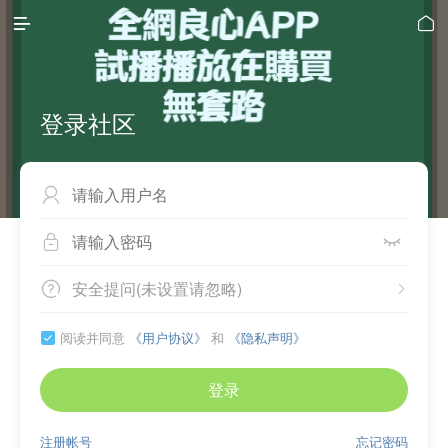


登录社区



安全提问(未设置请忽略)


阅读并同意
《用户协议》
和
《隐私声明》

登录
注册帐号
忘记密码