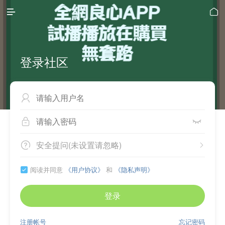


登录社区



安全提问(未设置请忽略)


阅读并同意
《用户协议》
和
《隐私声明》

登录
注册帐号
忘记密码