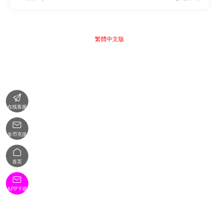
繁體中文版

在线客服

金币充值

首页

APP下载