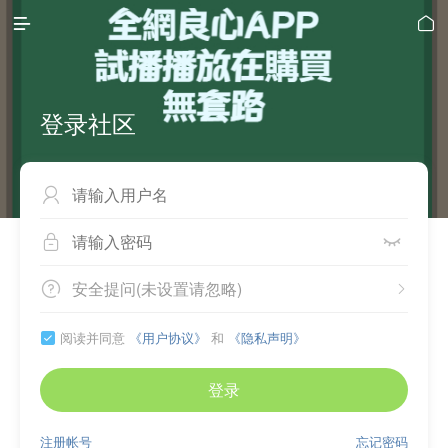


登录社区



安全提问(未设置请忽略)


阅读并同意
《用户协议》
和
《隐私声明》

登录
注册帐号
忘记密码