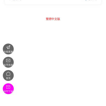
繁體中文版

在线客服

金币充值

首页

APP下载