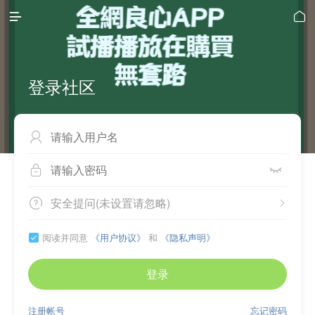


登录社区



安全提问(未设置请忽略)


阅读并同意
《用户协议》
和
《隐私声明》

登录
注册帐号
忘记密码