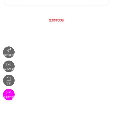
繁體中文版

在线客服

金币充值

首页

APP下载