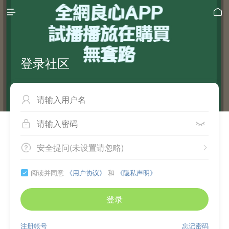


登录社区



安全提问(未设置请忽略)


阅读并同意
《用户协议》
和
《隐私声明》

登录
注册帐号
忘记密码