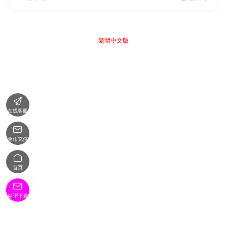
繁體中文版

在线客服

金币充值

首页

APP下载