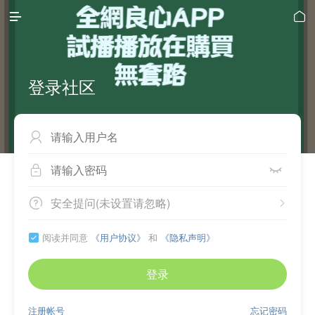


登录社区



安全提问(未设置请忽略)


阅读并同意
《用户协议》
和
《隐私声明》

登录
注册帐号
忘记密码