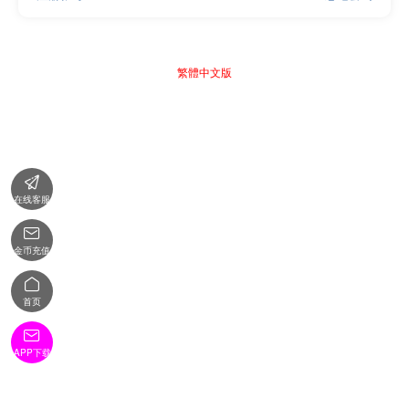
繁體中文版

在线客服

金币充值

首页

APP下载