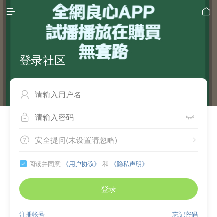


登录社区



安全提问(未设置请忽略)


阅读并同意
《用户协议》
和
《隐私声明》

登录
注册帐号
忘记密码