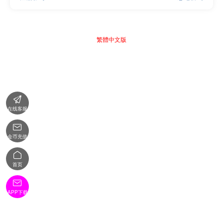
繁體中文版

在线客服

金币充值

首页

APP下载