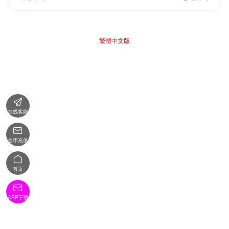
繁體中文版

在线客服

金币充值

首页

APP下载